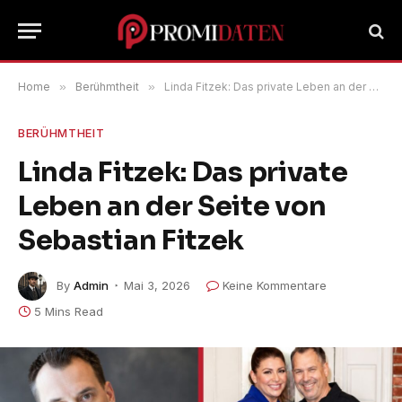
Home
»
Berühmtheit
»
Linda Fitzek: Das private Leben an der Seite von Sebastian Fitzek
BERÜHMTHEIT
Linda Fitzek: Das private
Leben an der Seite von
Sebastian Fitzek
By
Admin
Mai 3, 2026
Keine Kommentare
5 Mins Read