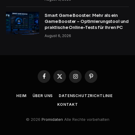
Smart Game Booster: Mehr als ein
Game Booster – Optimierungstool und
praktische Online-Tests für Ihren PC
August 6, 2026
Facebook
X
Instagram
Pinterest
(Twitter)
HEIM
ÜBER UNS
DATENSCHUTZRICHTLINIE
KONTAKT
© 2026
Promidaten
Alle Rechte vorbehalten