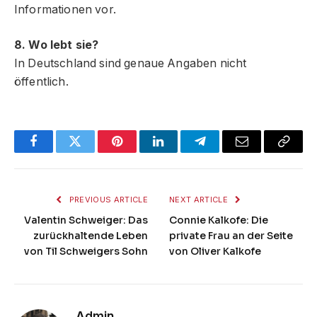
Informationen vor.
8. Wo lebt sie?
In Deutschland sind genaue Angaben nicht
öffentlich.
Facebook
Twitter
Pinterest
LinkedIn
Telegram
Email
Copy
Link
PREVIOUS ARTICLE
NEXT ARTICLE
Valentin Schweiger: Das
Connie Kalkofe: Die
zurückhaltende Leben
private Frau an der Seite
von Til Schweigers Sohn
von Oliver Kalkofe
Admin