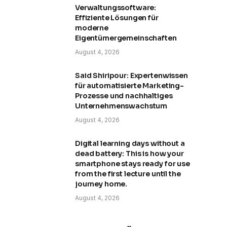
Verwaltungssoftware:
Effiziente Lösungen für
moderne
Eigentümergemeinschaften
August 4, 2026
Said Shiripour: Expertenwissen
für automatisierte Marketing-
Prozesse und nachhaltiges
Unternehmenswachstum
August 4, 2026
Digital learning days without a
dead battery: This is how your
smartphone stays ready for use
from the first lecture until the
journey home.
August 4, 2026