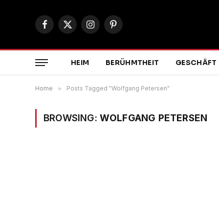
Facebook
X
Instagram
Pinterest
(Twitter)
HEIM
BERÜHMTHEIT
GESCHÄFT
Home
»
Posts Tagged "Wolfgang Petersen"
BROWSING:
WOLFGANG PETERSEN