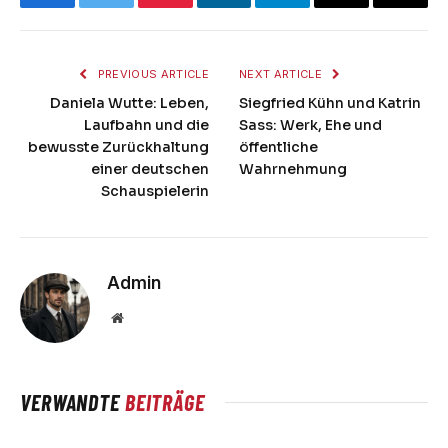
Facebook
Twitter
Pinterest
LinkedIn
Telegram
Email
Copy
Link
PREVIOUS ARTICLE
NEXT ARTICLE
Daniela Wutte: Leben,
Siegfried Kühn und Katrin
Laufbahn und die
Sass: Werk, Ehe und
bewusste Zurückhaltung
öffentliche
einer deutschen
Wahrnehmung
Schauspielerin
Admin
Website
VERWANDTE
BEITRÄGE