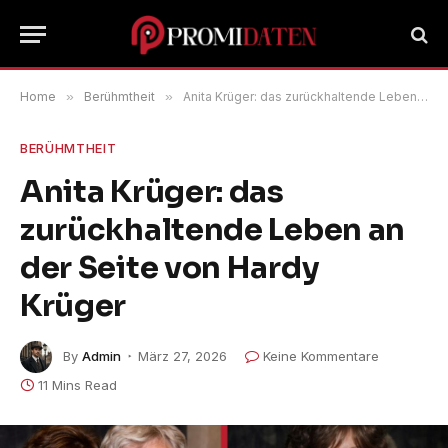
Home
»
Berühmtheit
»
Anita Krüger: das zurückhaltende Leben an der Seite von Hardy Krüger
BERÜHMTHEIT
Anita Krüger: das
zurückhaltende Leben an
der Seite von Hardy
Krüger
By
Admin
März 27, 2026
Keine Kommentare
11 Mins Read