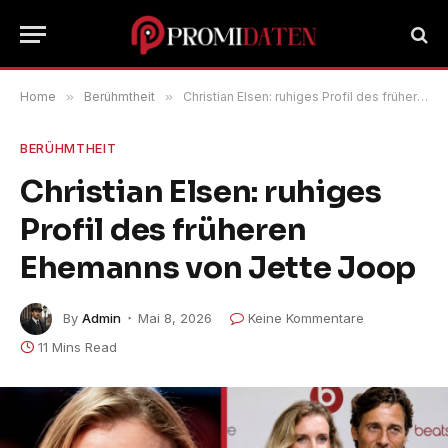
Home
»
Berühmtheit
»
Christian Elsen: ruhiges Profil des früheren Ehemanns von Jette Joop
BERÜHMTHEIT
Christian Elsen: ruhiges
Profil des früheren
Ehemanns von Jette Joop
By
Admin
Mai 8, 2026
Keine Kommentare
11 Mins Read