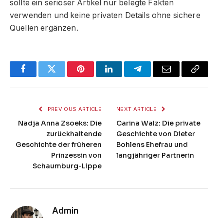
sollte ein seriöser Artikel nur belegte Fakten
verwenden und keine privaten Details ohne sichere
Quellen ergänzen.
Facebook
Twitter
Pinterest
LinkedIn
Telegram
Email
Copy
Link
PREVIOUS ARTICLE
NEXT ARTICLE
Nadja Anna Zsoeks: Die
Carina Walz: Die private
zurückhaltende
Geschichte von Dieter
Geschichte der früheren
Bohlens Ehefrau und
Prinzessin von
langjähriger Partnerin
Schaumburg-Lippe
Admin