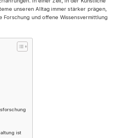
fahrungen. In einer Zeit, in der Künstliche
ysteme unseren Alltag immer stärker prägen,
he Forschung und offene Wissensvermittlung
hsforschung
ltung ist