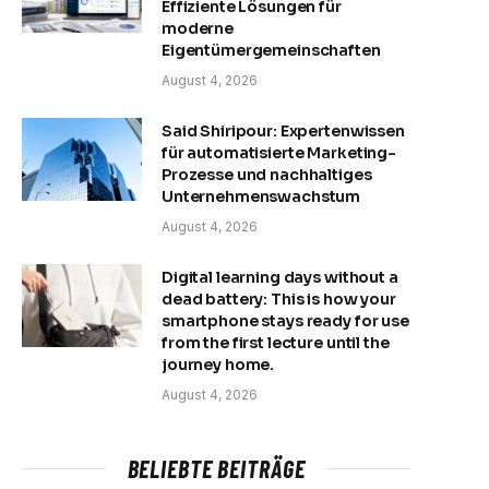
Effiziente Lösungen für
moderne
Eigentümergemeinschaften
August 4, 2026
Said Shiripour: Expertenwissen
für automatisierte Marketing-
Prozesse und nachhaltiges
Unternehmenswachstum
August 4, 2026
Digital learning days without a
dead battery: This is how your
smartphone stays ready for use
from the first lecture until the
journey home.
August 4, 2026
BELIEBTE BEITRÄGE