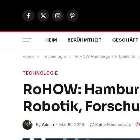
Facebook
X
Instagram
Pinterest
(Twitter)
HEIM
BERÜHMTHEIT
GESCHÄFT
Home
»
Technologie
»
RoHOW: Hamburgs Treffpunkt für h
TECHNOLOGIE
RoHOW: Hamburgs
Robotik, Forsch
By
Admin
Mai 19, 2026
Keine Kommentare