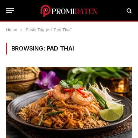
Home
»
Posts Tagged "Pad Thai"
BROWSING:
PAD THAI