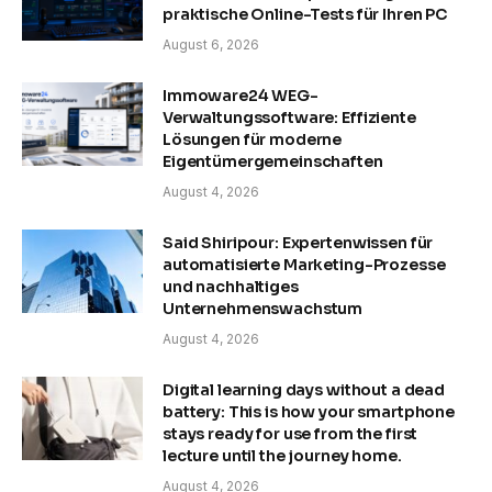
praktische Online-Tests für Ihren PC
August 6, 2026
Immoware24 WEG-
Verwaltungssoftware: Effiziente
Lösungen für moderne
Eigentümergemeinschaften
August 4, 2026
Said Shiripour: Expertenwissen für
automatisierte Marketing-Prozesse
und nachhaltiges
Unternehmenswachstum
August 4, 2026
Digital learning days without a dead
battery: This is how your smartphone
stays ready for use from the first
lecture until the journey home.
August 4, 2026