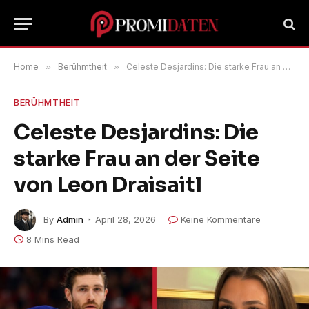
Home
»
Berühmtheit
»
Celeste Desjardins: Die starke Frau an der Seite von Leon Draisaitl
BERÜHMTHEIT
Celeste Desjardins: Die
starke Frau an der Seite
von Leon Draisaitl
By
Admin
April 28, 2026
Keine Kommentare
8 Mins Read