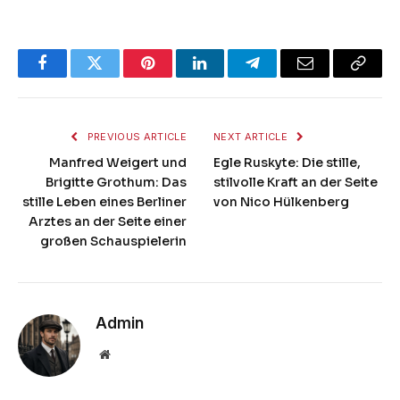
Facebook
Twitter
Pinterest
LinkedIn
Telegram
Email
Copy
Link
PREVIOUS ARTICLE
NEXT ARTICLE
Manfred Weigert und
Egle Ruskyte: Die stille,
Brigitte Grothum: Das
stilvolle Kraft an der Seite
stille Leben eines Berliner
von Nico Hülkenberg
Arztes an der Seite einer
großen Schauspielerin
Admin
Website