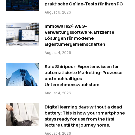
praktische Online-Tests für Ihren PC
August 6, 2026
Immoware24 WEG-
Verwaltungssoftware: Effiziente
Lösungen für moderne
Eigentümergemeinschaften
August 4, 2026
Said Shiripour: Expertenwissen für
automatisierte Marketing-Prozesse
und nachhaltiges
Unternehmenswachstum
August 4, 2026
Digital learning days without a dead
battery: This is how your smartphone
stays ready for use from the first
lecture until the journey home.
August 4, 2026