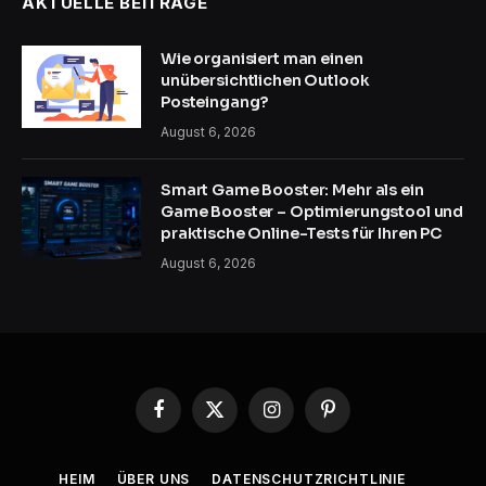
AKTUELLE BEITRÄGE
Wie organisiert man einen
unübersichtlichen Outlook
Posteingang?
August 6, 2026
Smart Game Booster: Mehr als ein
Game Booster – Optimierungstool und
praktische Online-Tests für Ihren PC
August 6, 2026
Facebook
X
Instagram
Pinterest
(Twitter)
HEIM
ÜBER UNS
DATENSCHUTZRICHTLINIE